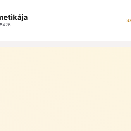
metikája
Sz
 8426