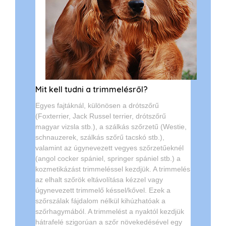
Mit kell tudni a trimmelésről?
Egyes fajtáknál, különösen a drótszőrű
(Foxterrier, Jack Russel terrier, drótszőrű
magyar vizsla stb.), a szálkás szőrzetű (Westie,
schnauzerek, szálkás szőrű tacskó stb.),
valamint az úgynevezett vegyes szőrzetűeknél
(angol cocker spániel, springer spániel stb.) a
kozmetikázást trimmeléssel kezdjük. A trimmelés
az elhalt szőrök eltávolítása kézzel vagy
úgynevezett trimmelő késsel/kővel. Ezek a
szőrszálak fájdalom nélkül kihúzhatóak a
szőrhagymából. A trimmelést a nyaktól kezdjük
hátrafelé szigorúan a szőr növekedésével egy