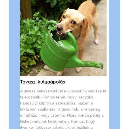
Tavaszi kutyaápolás
A tavasz beköszöntével a kutyusaink vedlése is
felerősödik. Fontos tehát, hogy nagyobb
hangsúlyt kapjon a szőrápolás, hiszen a
lakásban szálló szőr a gazdinak, a rengeteg
elhalt szőr, vagy csomós, filces bunda pedig a
kiskedvencnek kellemetlen. Fontos, hogy
ilyenkor többször átkeféljük, átfésüljük a