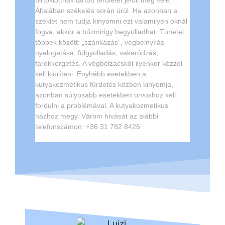
Általában székelés során ürül. Ha azonban a
széklet nem tudja kinyomni ezt valamilyen oknál
fogva, akkor a bűzmirigy begyulladhat. Tünetei
többek között: „szánkázás”, végbélnyílás
nyalogatása, fülgyulladás, vakaródzás,
farokkergetés. A végbélzacskót ilyenkor kézzel
kell kiüríteni. Enyhébb esetekben a
kutyakozmetikus fürdetés közben kinyomja,
azonban súlyosabb esetekben orvoshoz kell
fordulni a problémával. A kutyakozmetikus
házhoz megy. Várom hívását az alábbi
telefonszámon: +36 31 782 8426