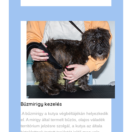
Bűzmirigy kezelés
.A bűzmirigy a kutya végbéltájékán helyezkedik
el. A mirigy által termelt bűzös, olajos váladék
territórium jelzésre szolgál, a kutya az általa
birtoklottnak tartott területét jelöli meg vele.