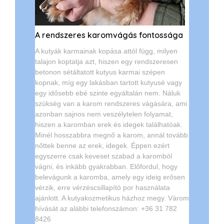
A rendszeres karomvágás fontossága
A kutyák karmainak kopása attól függ, milyen
talajon koptatja azt, hiszen egy rendszeresen
betonon sétáltatott kutyus karmai szépen
kopnak, míg egy lakásban tartott kutyusé vagy
egy idősebb ebé szinte egyáltalán nem. Náluk
szükség van a karom rendszeres vágására, ami
azonban sajnos nem veszélytelen folyamat,
hiszen a karomban erek és idegek találhatóak.
Minél hosszabbra megnő a karom, annál tovább
nőttek benne az erek, idegek. Éppen ezért
egyszerre csak keveset szabad a karomból
vágni, és inkább gyakrabban. Előfordul, hogy
belevágunk a karomba, amely egy ideig erősen
vérzik, erre vérzéscsillapító por használata
ajánlott. A kutyakozmetikus házhoz megy. Várom
hívását az alábbi telefonszámon: +36 31 782
8426