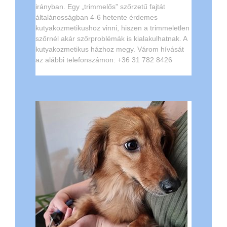
irányban. Egy „trimmelős” szőrzetű fajtát
általánosságban 4-6 hetente érdemes
kutyakozmetikushoz vinni, hiszen a trimmeletlen
szőrnél akár szőrproblémák is kialakulhatnak. A
kutyakozmetikus házhoz megy. Várom hívását
az alábbi telefonszámon: +36 31 782 8426