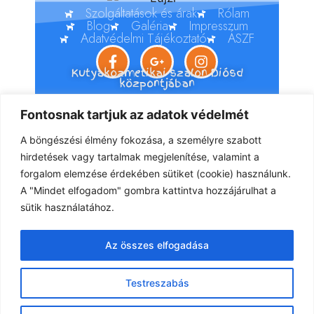
Szolgáltatások és árak
Rólam
Blog
Galéria
Impresszum
Adatvédelmi Tájékoztató
ÁSZF
Kutyakozmetikai szalon Diósd
központjában
Fontosnak tartjuk az adatok védelmét
Luca kutyakozmetikája
A böngészési élmény fokozása, a személyre szabott
Profi kutyaápolás
hirdetések vagy tartalmak megjelenítése, valamint a
Kutyakozmetika NÁLUNK, vagy Nálad
Professzionális szakértelemmel és
forgalom elemzése érdekében sütiket (cookie) használunk.
eszközökkel
A "Mindet elfogadom" gombra kattintva hozzájárulhat a
Foglalj időpontot még ma
sütik használatához.
2049 Diósd, Bartók Béla u. 4.
luca.csepe@gmail.com
Tel: +36 31 782 8426
Az összes elfogadása
Copyright © 2024 Luca kutyakozmetikája
Testreszabás