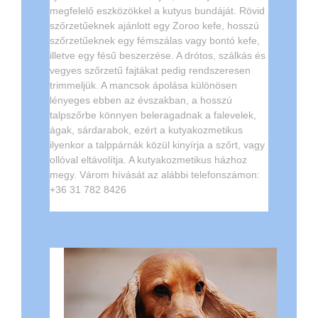
megfelelő eszközökkel a kutyus bundáját. Rövid
szőrzetűeknek ajánlott egy Zoroo kefe, hosszú
szőrzetűeknek egy fémszálas vagy bontó kefe,
illetve egy fésű beszerzése. A drótos, szálkás és
vegyes szőrzetű fajtákat pedig rendszeresen
trimmeljük. A mancsok ápolása különösen
lényeges ebben az évszakban, a hosszú
talpszőrbe könnyen beleragadnak a falevelek,
ágak, sárdarabok, ezért a kutyakozmetikus
ilyenkor a talppárnák közül kinyírja a szőrt, vagy
ollóval eltávolítja. A kutyakozmetikus házhoz
megy. Várom hívását az alábbi telefonszámon:
+36 31 782 8426